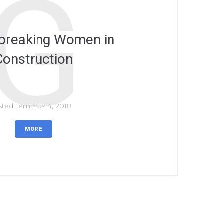
G
breaking Women in
Construction
sted
Temmuz 4, 2018
MORE