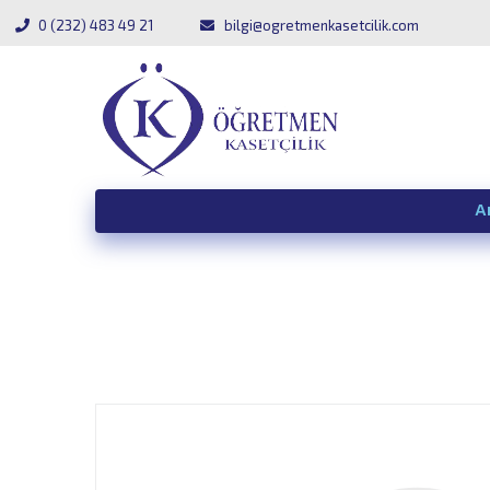
0 (232) 483 49 21
bilgi@ogretmenkasetcilik.com
A