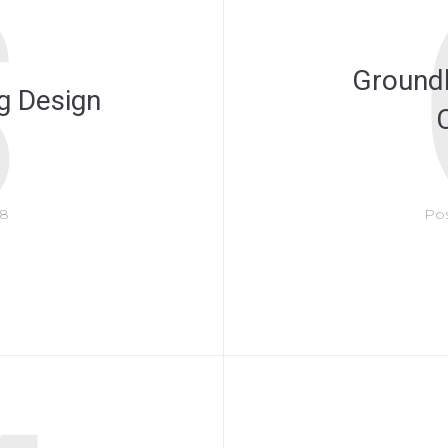
S
Ground
ng Design
18
Po